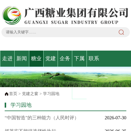
走进
新闻
糖业
党建
企务
下属
联系
广糖
动态
咨询
之窗
公开
企业
我们
动态
首页
>
党建之窗
>
学习园地
学习园地
“中国智造”的三种能力（人民时评）
2026-07-30