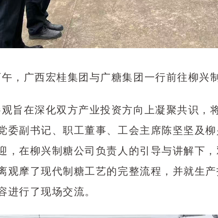
下午，广西宏桂集团与广糖集团一行前往柳兴
参观旨在深化双方产业投资方向上凝聚共识，
党委副书记、职工董事、工会主席陈坚坚及柳
迎，在柳兴制糖公司负责人的引导与讲解下，
离观摩了现代制糖工艺的完整流程，并就生产
容进行了现场交流。