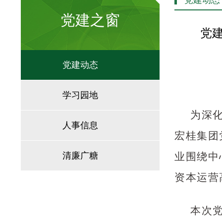
党建动态
党建之窗
党
党建动态
学习园地
为深
人事信息
宏桂集团
清廉广糖
业围绕中
资本运营
本次