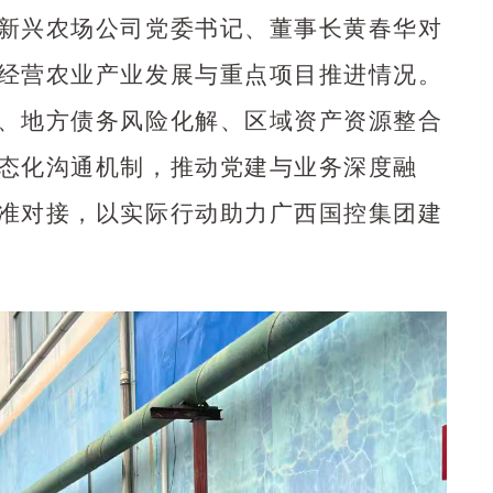
新兴农场公司党委书记、董事长黄春华对
经营农业产业发展与重点项目推进情况。
、地方债务风险化解、区域资产资源整合
态化沟通机制，推动党建与业务深度融
准对接，以实际行动助力广西国控集团建