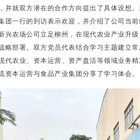
，并就双方潜在的合作方向提出了具体设想。
集团一行的到访表示欢迎，并介绍了公司当前
新兴农场公司立足柳州，在现代农业产业升级
战略部署。双方党员代表结合学习主题建立常
现代农业、资本运营、资产盘活等领域业务精
流资本运营与食品产业集团分享了学习体会。