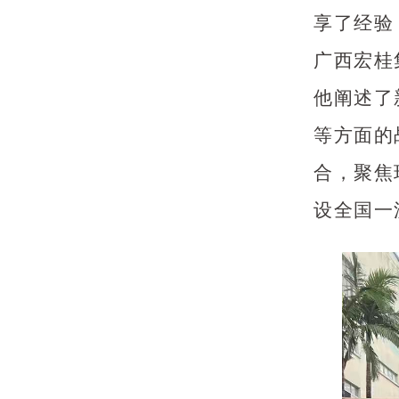
享了经验
广西宏桂
他阐述了
等方面的
合，聚焦
设全国一