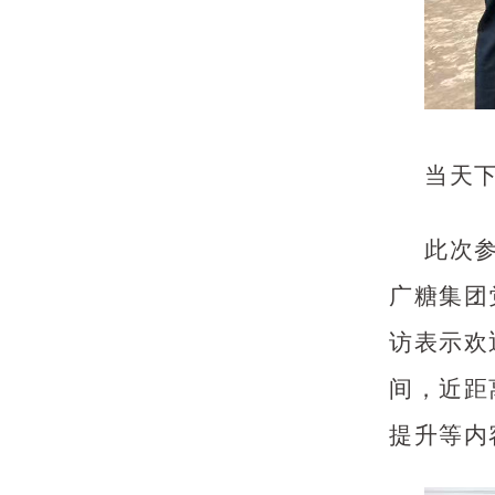
当天
此次
广糖集团
访表示欢
间，近距
提升等内