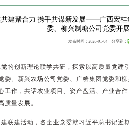
建共建聚合力 携手共谋新发展——广西宏
委、柳兴制糖公司党委开
发布时间：2026-01-04
分享到：
化党的创新理论联学共研，探索以高质量党建
党委、新兴农场公司党委、广糖集团党委和柳
心工作，共话农业项目、资产盘活、产业合作
高质量发展。
党建联建活动，各企业党委就习近平总书记近